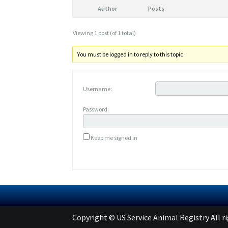
Author
Posts
Viewing 1 post (of 1 total)
You must be logged in to reply to this topic.
Username:
Password:
Keep me signed in
Copyright © US Service Animal Registry All r