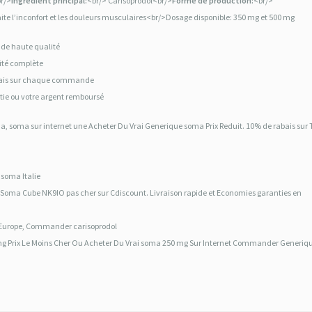
r/>
Ingrédient principal:
<br/> Carisoprodol<br/>
Forme de production:
<br/>
aite l’inconfort et les douleurs musculaires<br/>Dosage disponible: 350 mg et 500 mg
 de haute qualité
lité complète
rabais sur chaque commande
ntie ou votre argent remboursé
, soma sur internet une Acheter Du Vrai Generique soma Prix Reduit. 10% de rabais sur 
soma Italie
ul Soma Cube NK9IO pas cher sur Cdiscount. Livraison rapide et Economies garanties en
n Europe, Commander carisoprodol
 Prix Le Moins Cher Ou Acheter Du Vrai soma 250 mg Sur Internet Commander Generiq