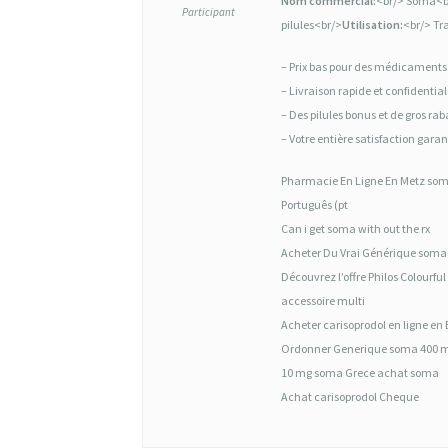
I
Nom commercial:
<br/> Soma<b
Participant
pilules<br/>
Utilisation:
<br/> Tr
Q
U
– Prix bas pour des médicaments
– Livraison rapide et confidentia
E
– Des pilules bonus et de gros 
S
– Votre entière satisfaction gara
O
Pharmacie En Ligne En Metz soma
M
Português (pt
A
Can i get soma with out the rx
Acheter Du Vrai Générique soma 
L
Découvrez l’offre Philos Colourf
I
accessoire multi
Acheter carisoprodol en ligne e
L
Ordonner Generique soma 400 mg
L
10 mg soma Grece achat soma
E
Achat carisoprodol Cheque