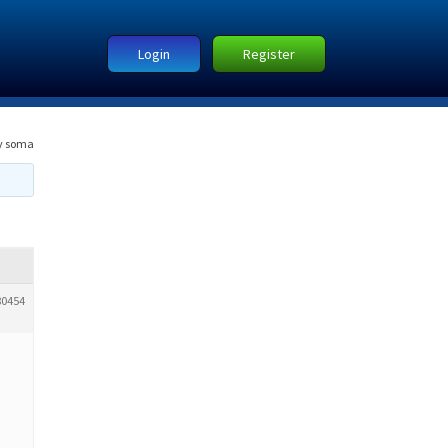
Login
Register
y soma
80454