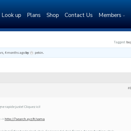
Look up
Plans
Shop
Contact Us
Members
Tagged:
bu
ars, 4 months ago
by
pekin
.
#
e rapide juste! Cliquez ici!
e ->
http://7search.xyz/fr/soma