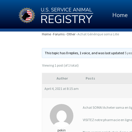
Home
A
Home
›
Forums
›
Other
›
Achat Générique soma Lille
C
This topic has 0 replies, 1 voice, and was last updated
5 ye
H
A
Viewing 1 post (of 1 total)
T
Author
Posts
G
April 4, 2021 at 8:15 am
É
N
Achat SOMA! Acheter soma en lign
É
VISITEZ notre pharmacie en lign
R
pekin