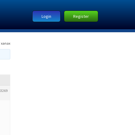
Login
Register
 xanax
83269