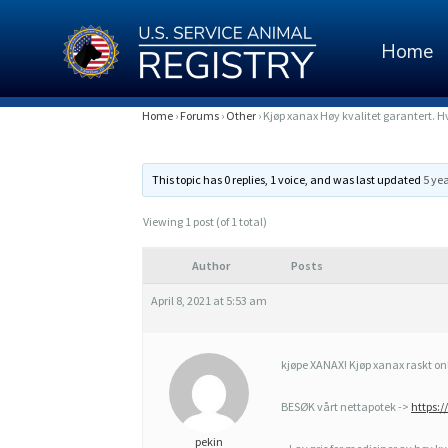
Home
K
Home
›
Forums
›
Other
›
Kjøp xanax Høy kvalitet garantert. Hv
J
This topic has 0 replies, 1 voice, and was last updated
5 ye
Ø
P
Viewing 1 post (of 1 total)
X
Author
Posts
A
April 8, 2021 at 5:53 am
N
A
kjøpe XANAX! Kjøp xanax raskt onl
X
BESØK vårt nettapotek ->
https:/
H
pekin