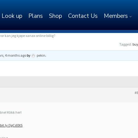
Look up
Plans
Shop
Contact Us
Members
or kan jeg kjøpe xanax online billig?
Tagged:
buy
ars, 4 months ago
by
pekin
.
#
ine! Klikk her!
/bit.ly/3gCd0XS