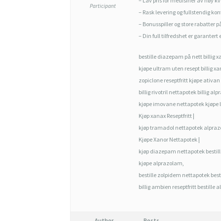
Ø
– Lav pris for medisiner av høy kv
Participant
– Rask levering og fullstendig kon
Y
– Bonusspiller og store rabatter p
K
– Din full tilfredshet er garantert
V
bestille diazepam på nett billig xa
A
kjøpe ultram uten resept billig xan
L
zopiclone reseptfritt kjøpe ativa
billig rivotril nettapotek billig al
I
kjøpe imovane nettapotek kjøpe l
T
Kjøp xanax Reseptfritt |
kjøp tramadol nettapotek alpraz
E
Kjøpe Xanor Nettapotek |
T
kjøp diazepam nettapotek bestil
G
kjøpe alprazolam,
bestille zolpidem nettapotek best
A
billig ambien reseptfritt bestille 
R
A
Author
Posts