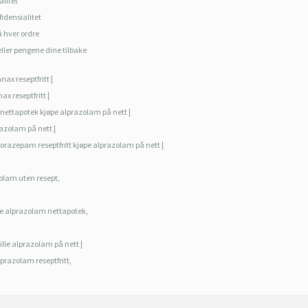
alitet
fidensialitet
å hver ordre
 eller pengene dine tilbake
nax reseptfritt |
ax reseptfritt |
n nettapotek kjøpe alprazolam på nett |
prazolam på nett |
orazepam reseptfritt kjøpe alprazolam på nett |
olam uten resept,
le alprazolam nettapotek,
ille alprazolam på nett |
alprazolam reseptfritt,