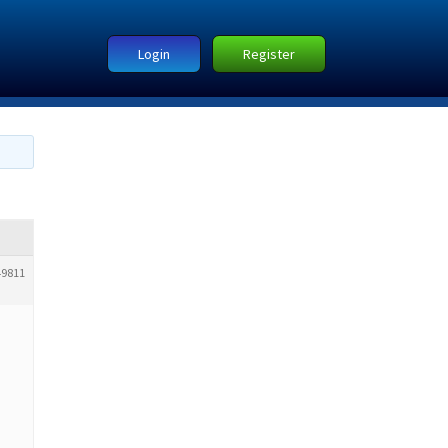
Login
Register
49811