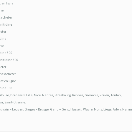
 en ligne
ine
e acheter
anitidine
heter
idine
ine
idine 300
anitidine 300
heter
ine acheter
at en ligne
idine 300
oulouse, Bordeaux, Lille, Nice, Nantes, Strasbourg, Rennes, Grenoble, Rouen, Toulon,
on, Saint-Etienne.
uvain – Leuven, Bruges – Brugge, Gand – Gent, Hasselt, Wavre, Mons, Liege, Arlon, Namu