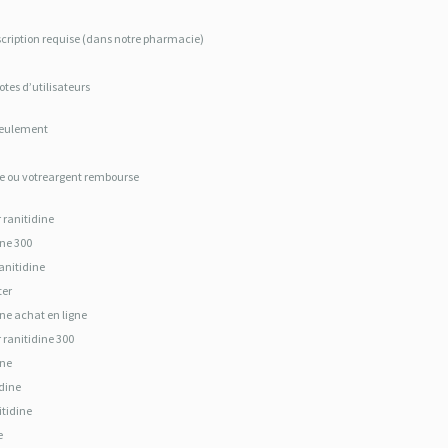
scription requise (dans notre pharmacie)
otes d’utilisateurs
seulement
tie ou votreargent rembourse
 ranitidine
ine 300
anitidine
ter
ine achat en ligne
 ranitidine 300
ine
idine
itidine
e