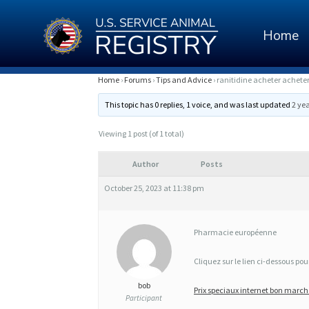
Home
R
Home
›
Forums
›
Tips and Advice
›
ranitidine acheter acheter
A
This topic has 0 replies, 1 voice, and was last updated
2 ye
N
Viewing 1 post (of 1 total)
I
Author
Posts
T
October 25, 2023 at 11:38 pm
I
D
Pharmacie européenne
I
Cliquez sur le lien ci-dessous p
N
E
bob
Prix speciaux internet bon marche
Participant