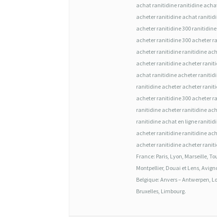
achat ranitidine ranitidine achat
R
acheter ranitidine achat ranitid
A
acheter ranitidine 300 ranitidin
N
acheter ranitidine 300 acheter r
acheter ranitidine ranitidine ac
I
acheter ranitidine acheter ranit
T
achat ranitidine acheter ranitid
I
ranitidine acheter acheter ranit
acheter ranitidine 300 acheter r
D
ranitidine acheter ranitidine ac
I
ranitidine achat en ligne ranitid
acheter ranitidine ranitidine ach
N
acheter ranitidine acheter ranit
E
France: Paris, Lyon, Marseille, T
3
Montpellier, Douai et Lens, Avign
Belgique: Anvers – Antwerpen, Lo
0
Bruxelles, Limbourg.
0