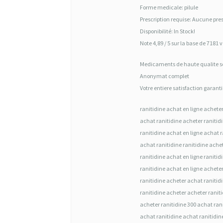
A
Forme medicale: pilule
C
Prescription requise: Aucune pre
Disponibilité: In Stock!
H
Note 4,89 / 5 sur la base de 7181 v
E
Medicaments de haute qualite 
T
Anonymat complet
E
Votre entiere satisfaction garan
R
ranitidine achat en ligne acheter
A
achat ranitidine acheter ranitid
C
ranitidine achat en ligne achat r
achat ranitidine ranitidine ache
H
ranitidine achat en ligne ranitid
E
ranitidine achat en ligne acheter
T
ranitidine acheter achat ranitid
ranitidine acheter acheter ranit
E
acheter ranitidine 300 achat ran
R
achat ranitidine achat ranitidin