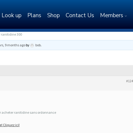
Look up
Plans
Shop
Contact Us
Members
 ranitidine 300
ars, 9 months ago
by
bob
.
#12
our acheter ranitidine sans ordonnance
! Cliquez ici!